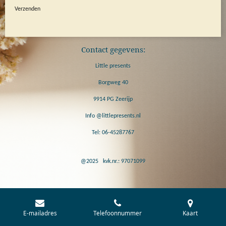
Verzenden
Contact gegevens:
Little presents
Borgweg 40
9914 PG Zeerijp
Info @littlepresents.nl
Tel: 06-45287767
@2025 kvk.nr.: 97071099
E-mailadres
Telefoonnummer
Kaart