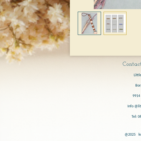
Contact
Littl
Bor
9914 
Info @lit
Tel: 
@2025 kvk