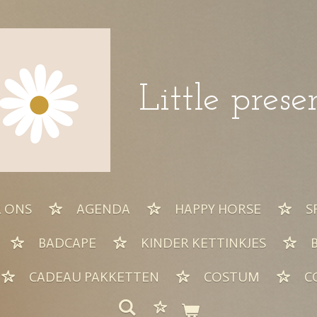
Little prese
 ONS
AGENDA
HAPPY HORSE
S
BADCAPE
KINDER KETTINKJES
CADEAU PAKKETTEN
COSTUM
C