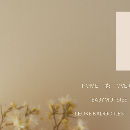
Ga
direct
naar
de
hoofdinhoud
HOME
OVER
BABYMUTSJES
LEUKE KADOOTJES