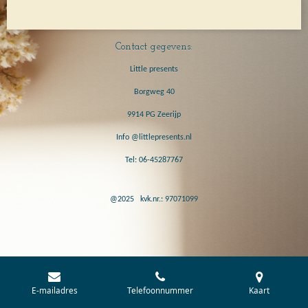
e
l
r
e
n
e
n
Contact gegevens:
Little presents
Borgweg 40
9914 PG Zeerijp
Info @littlepresents.nl
Tel: 06-45287767
@2025 kvk.nr.: 97071099
E-mailadres
Telefoonnummer
Kaart