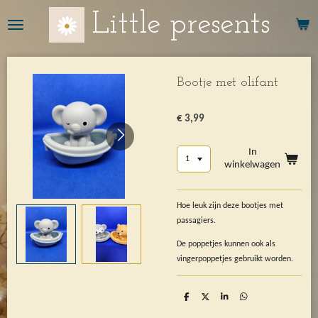
Ga
Little presents
direct
naar
de
hoofdinhoud
Bootje met olifant
€ 3,99
In
winkelwagen
Hoe leuk zijn deze bootjes met
passagiers.
De poppetjes kunnen ook als
vingerpoppetjes gebruikt worden.
D
D
S
D
e
e
h
e
l
e
a
l