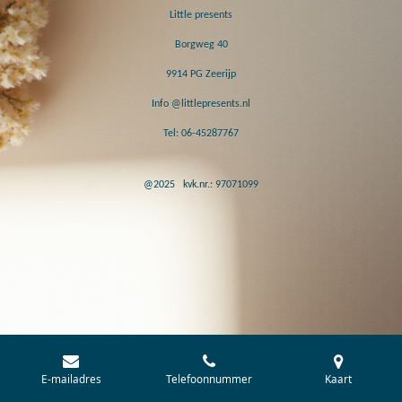
Little presents
Borgweg 40
9914 PG Zeerijp
Info @littlepresents.nl
Tel: 06-45287767
@2025 kvk.nr.: 97071099
E-mailadres
Telefoonnummer
Kaart