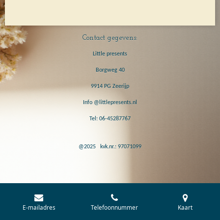
l
e
a
l
e
l
r
e
n
e
n
Contact gegevens:
Little presents
Borgweg 40
9914 PG Zeerijp
Info @littlepresents.nl
Tel: 06-45287767
@2025 kvk.nr.: 97071099
E-mailadres
Telefoonnummer
Kaart