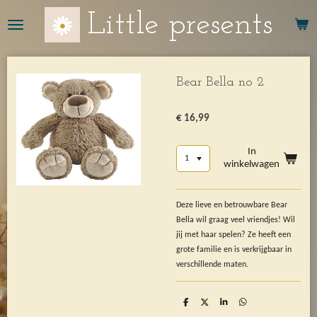
Ga
Little presents
direct
naar
de
hoofdinhoud
Bear Bella no 2
€ 16,99
In
winkelwagen
Deze lieve en betrouwbare Bear
Bella wil graag veel vriendjes! Wil
jij met haar spelen? Ze heeft een
grote familie en is verkrijgbaar in
verschillende maten.
D
D
S
D
e
e
h
e