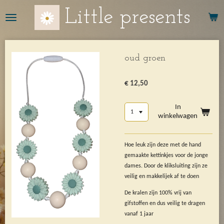
Ga
Little presents
direct
naar
de
hoofdinhoud
oud groen
€ 12,50
In
winkelwagen
Hoe leuk zijn deze met de hand
gemaakte kettinkjes voor de jonge
dames. Door de kliksluiting zijn ze
veilig en makkelijek af te doen
De kralen zijn 100% vrij van
gifstoffen en dus veilig te dragen
vanaf 1 jaar