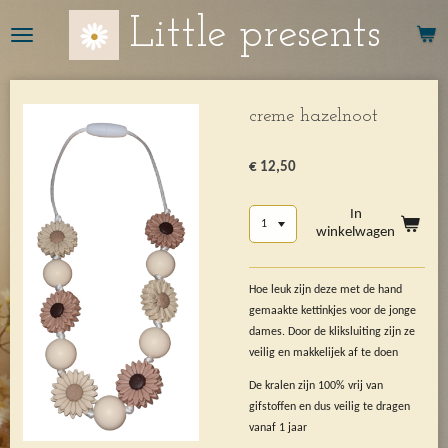
Ga
Little presents
direct
naar
de
hoofdinhoud
creme hazelnoot
€ 12,50
In
winkelwagen
Hoe leuk zijn deze met de hand
gemaakte kettinkjes voor de jonge
dames. Door de kliksluiting zijn ze
veilig en makkelijek af te doen
De kralen zijn 100% vrij van
gifstoffen en dus veilig te dragen
vanaf 1 jaar