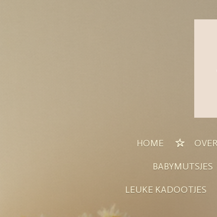
Ga
direct
naar
de
hoofdinhoud
HOME
OVER
BABYMUTSJES
LEUKE KADOOTJES