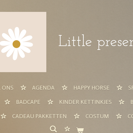
Little prese
 ONS
AGENDA
HAPPY HORSE
S
BADCAPE
KINDER KETTINKJES
CADEAU PAKKETTEN
COSTUM
C