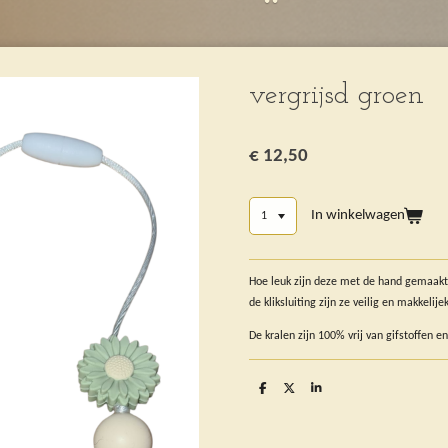
vergrijsd groen
€ 12,50
In winkelwagen
Hoe leuk zijn deze met de hand gemaakt
de kliksluiting zijn ze veilig en makkelij
De kralen zijn 100% vrij van gifstoffen en
D
D
S
e
e
h
l
e
a
e
l
r
n
e