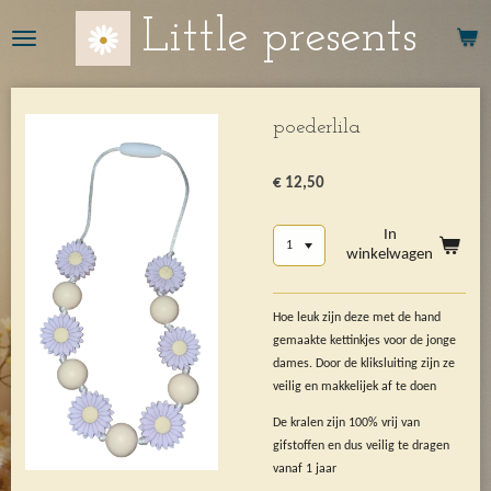
Ga
Little presents
direct
naar
de
hoofdinhoud
poederlila
€ 12,50
In
winkelwagen
Hoe leuk zijn deze met de hand
gemaakte kettinkjes voor de jonge
dames. Door de kliksluiting zijn ze
veilig en makkelijek af te doen
De kralen zijn 100% vrij van
gifstoffen en dus veilig te dragen
vanaf 1 jaar