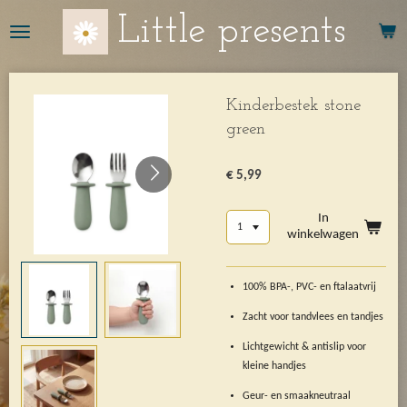
Ga
Little presents
direct
naar
de
hoofdinhoud
Kinderbestek stone
green
€ 5,99
In
winkelwagen
100% BPA-, PVC- en ftalaatvrij
Zacht voor tandvlees en tandjes
Lichtgewicht & antislip voor
kleine handjes
Geur- en smaakneutraal