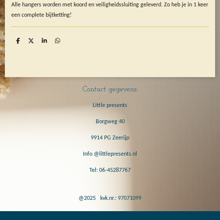
Alle hangers worden met koord en veiligheidssluiting geleverd. Zo heb je in 1 keer
een complete bijtketting!
D
D
S
D
e
e
h
e
l
e
a
l
e
l
r
e
n
e
n
Contact gegevens:
Little presents
Borgweg 40
9914 PG Zeerijp
Info @littlepresents.nl
Tel: 06-45287767
@2025 kvk.nr.: 97071099