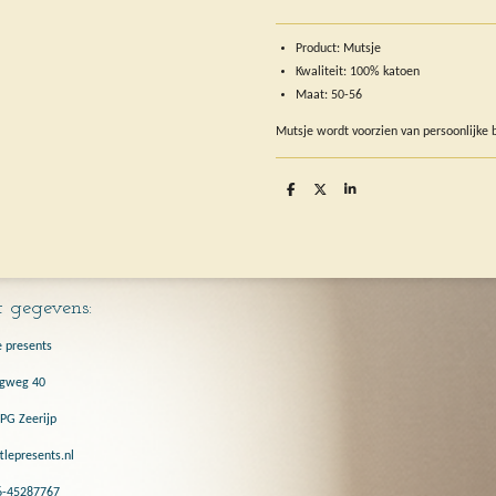
Product: Mutsje
Kwaliteit: 100% katoen
Maat: 50-56
Mutsje wordt voorzien van persoonlijke 
D
D
S
e
e
h
l
e
a
e
l
r
n
e
 gegevens:
e presents
gweg 40
PG Zeerijp
tlepresents.nl
06-45287767