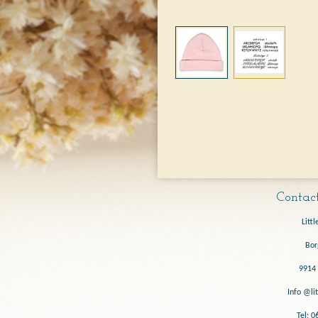
Contact
Littl
Bor
9914 
Info @lit
Tel: 