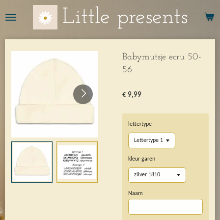
Ga
Little presents
direct
naar
de
hoofdinhoud
Babymutsje ecru 50-
56
€ 9,99
lettertype
kleur garen
Naam