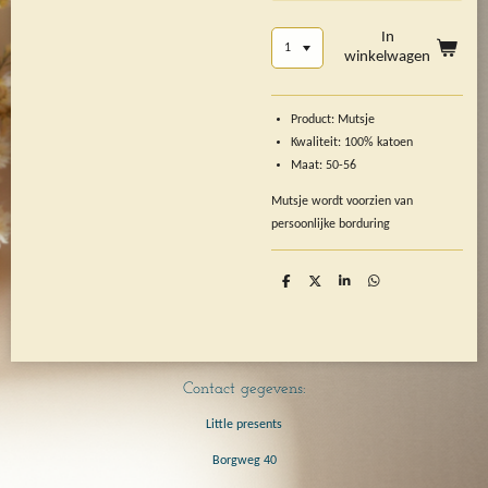
In
winkelwagen
Product: Mutsje
Kwaliteit: 100% katoen
Maat: 50-56
Mutsje wordt voorzien van
persoonlijke borduring
D
D
S
D
e
e
h
e
l
e
a
l
e
l
r
e
n
e
n
Contact gegevens:
Little presents
Borgweg 40