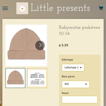
Ga
Little presents
direct
naar
de
hoofdinhoud
Babymutsje pinkstone
50-56
€ 9,99
lettertype
kleur garen
Naam