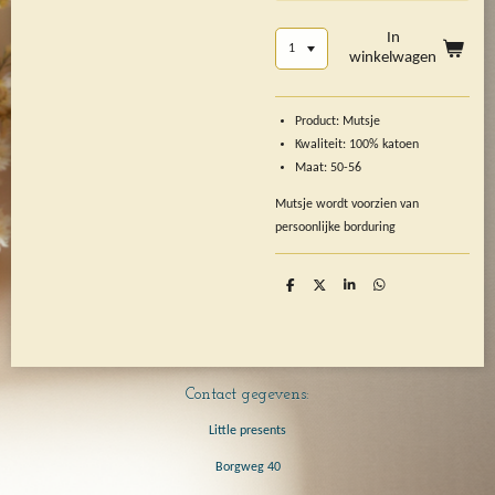
In
winkelwagen
Product: Mutsje
Kwaliteit: 100% katoen
Maat: 50-56
Mutsje wordt voorzien van
persoonlijke borduring
D
D
S
D
e
e
h
e
l
e
a
l
e
l
r
e
n
e
n
Contact gegevens:
Little presents
Borgweg 40