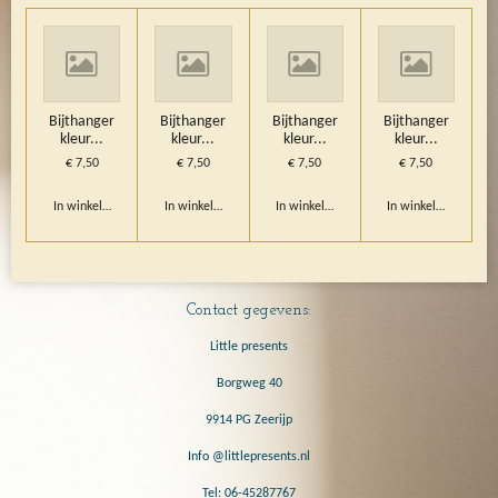
Bijthanger
Bijthanger
Bijthanger
Bijthanger
kleur...
kleur...
kleur...
kleur...
€ 7,50
€ 7,50
€ 7,50
€ 7,50
In winkelwagen
In winkelwagen
In winkelwagen
In winkelwagen
Contact gegevens:
Little presents
Borgweg 40
9914 PG Zeerijp
Info @littlepresents.nl
Tel: 06-45287767