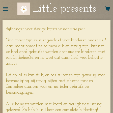
Ga
Little presents
direct
naar
de
hoofdinhoud
Bijthanger voor stevige bijters vanaf drie jaar
Qua maat zijn ze niet geschikt voor kinderen onder de 3
jaar, maar omdat ze zo mooi dik en stevig zijn, kunnen
ze heel goed gebruikt worden door oudere kinderen met
een bijtbehoefte, en ik weet dat daar heel veel behoefte
aan is.
Let op: alles kan stuk, en ook siliconen zijn gevoelig voor
beschadiging bij stevig bijten met scherpe tanden.
Controleer daarom voor en na ieder gebruik op
beschadigingen!
Alle hangers worden met koord en veiligheidssluiting
geleverd. Zo heb je in 1 keer een complete bijtketting!