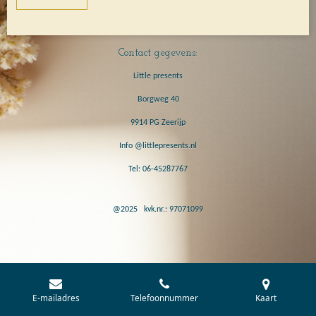
Contact gegevens:
Little presents
Borgweg 40
9914 PG Zeerijp
Info @littlepresents.nl
Tel: 06-45287767
@2025 kvk.nr.: 97071099
E-mailadres
Telefoonnummer
Kaart