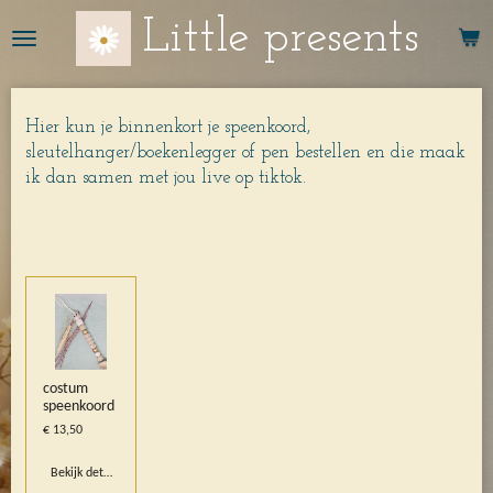
Ga
Little presents
direct
naar
de
hoofdinhoud
Hier kun je binnenkort je speenkoord,
sleutelhanger/boekenlegger of pen bestellen en die maak
ik dan samen met jou live op tiktok.
costum
speenkoord
€ 13,50
Bekijk details